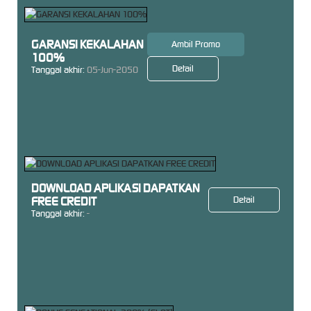
GARANSI KEKALAHAN
Ambil Promo
100%
Detail
Tanggal akhir:
05-Jun-2050
DOWNLOAD APLIKASI DAPATKAN
FREE CREDIT
Detail
Tanggal akhir:
-