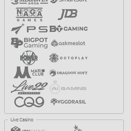
Live Casino