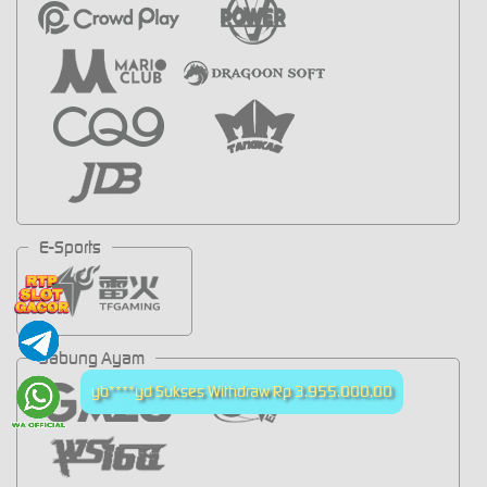
E-Sports
Sabung Ayam
yb****yd Sukses Withdraw Rp 3.955.000,00