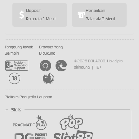
Deposit
Penarikan
Rata-rata 1 Menit
Rata-rata 3 Menit
Tanggung Jawab
Browser Yang
Bermain
Didukung
©2026 DOLAR88. Hak cipta
dilindungi | 18+
Platform Penyedia Layanan
Slots