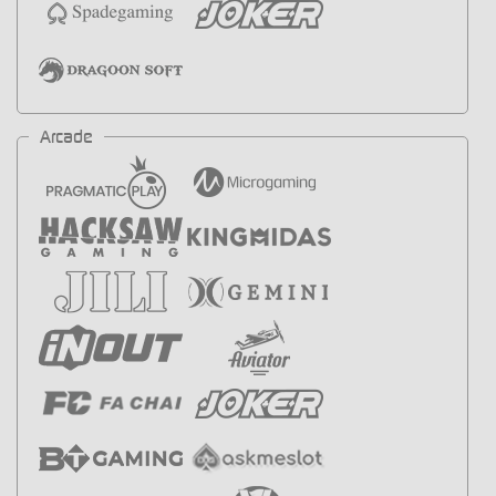
Arcade