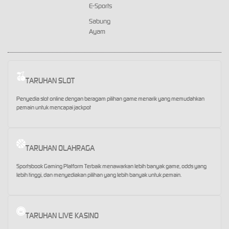
E-Sports
Sabung
Ayam
TARUHAN SLOT
Penyedia slot online dengan beragam pilihan game menarik yang memudahkan
pemain untuk mencapai jackpot
TARUHAN OLAHRAGA
Sportsbook Gaming Platform Terbaik menawarkan lebih banyak game, odds yang
lebih tinggi, dan menyediakan pilihan yang lebih banyak untuk pemain.
TARUHAN LIVE KASINO