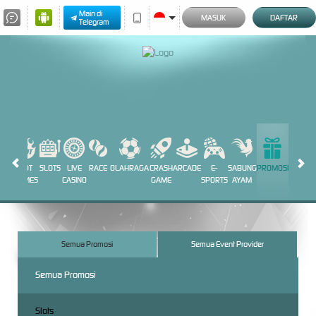
Main di
MASUK
DAFTAR
Telegram
HOT
SLOTS
LIVE
RACE
OLAHRAGA
CRASH
ARCADE
E-
SABUNG
PROMOSI
GAMES
CASINO
GAME
SPORTS
AYAM
Semua Promosi
Semua Event Provider
Semua Promosi
Slots