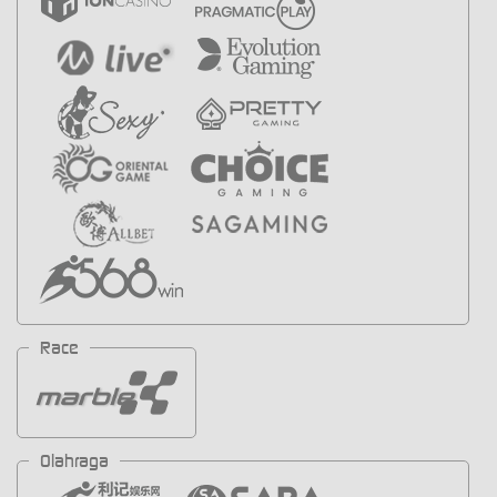
Race
Olahraga