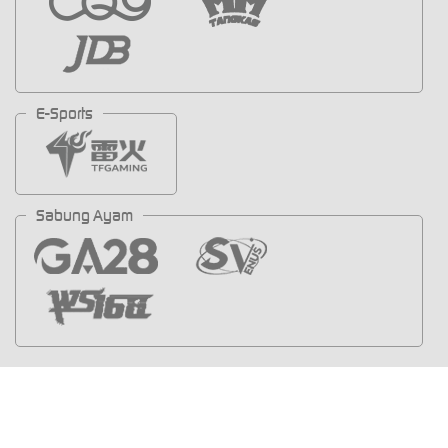
E-Sports
Sabung Ayam