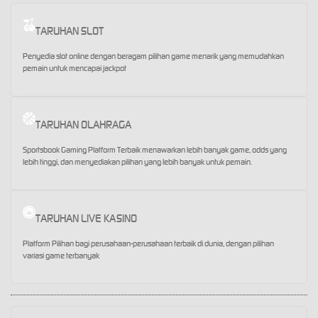
TARUHAN SLOT
Penyedia slot online dengan beragam pilihan game menarik yang memudahkan
pemain untuk mencapai jackpot
TARUHAN OLAHRAGA
Sportsbook Gaming Platform Terbaik menawarkan lebih banyak game, odds yang
lebih tinggi, dan menyediakan pilihan yang lebih banyak untuk pemain.
TARUHAN LIVE KASINO
Platform Pilihan bagi perusahaan-perusahaan terbaik di dunia, dengan pilihan
variasi game terbanyak