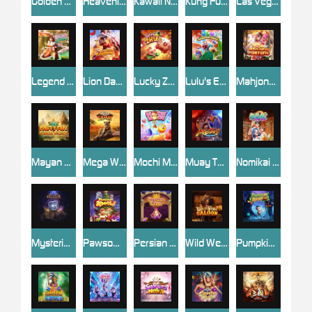
Golden Hatch
Heavenly Sage
Kawaii Neko
Kung Fu Warrior
Las Vegas Party
Legend of the White and Green Snake
Lion Dance Fortune
Lucky Zhu
Lulu's Enchanted Forest
Mahjong Fortune
Mayan Gold Hunt
Mega Wild Safari
Mochi Mochi
Muay Thai Arena
Nomikai Fever
Mysteries of Pandora
Pawsome Xmas
Persian Gems
Wild West Saloon
Pumpkin Night