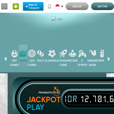
Main di
MASUK
DAFTAR
Telegram
HOT
SLOTS
LIVE
RACE
OLAHRAGA
CRASH
ARCADE
E-
SABUNG
PROMOSI
GAMES
CASINO
GAME
SPORTS
AYAM
IDR
12,701,
JACKPOT
PLAY