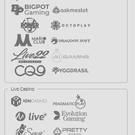
Live Casino