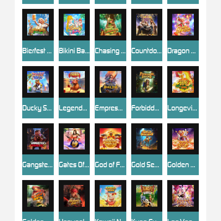
Bierfest Delight
Bikini Babes
Chasing Leprechaun Coins
Countdown to Fortune
Dragon Wonder
Ducky Spin
Legendary El Toro
Empress of the Black Seas
Forbidden Island
Longevity dragon(Fulong)
Gangster's Paradise
Gates Of Kunlun
God of Fortune
Gold Seekers
Golden Gallop