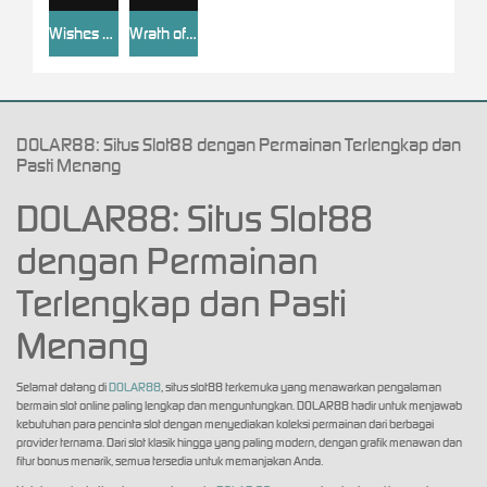
Wishes of the Genie
Wrath of Zeus
DOLAR88: Situs Slot88 dengan Permainan Terlengkap dan
Pasti Menang
DOLAR88: Situs Slot88
dengan Permainan
Terlengkap dan Pasti
Menang
Selamat datang di
DOLAR88
, situs slot88 terkemuka yang menawarkan pengalaman
bermain slot online paling lengkap dan menguntungkan. DOLAR88 hadir untuk menjawab
kebutuhan para pencinta slot dengan menyediakan koleksi permainan dari berbagai
provider ternama. Dari slot klasik hingga yang paling modern, dengan grafik menawan dan
fitur bonus menarik, semua tersedia untuk memanjakan Anda.