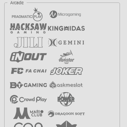
Arcade