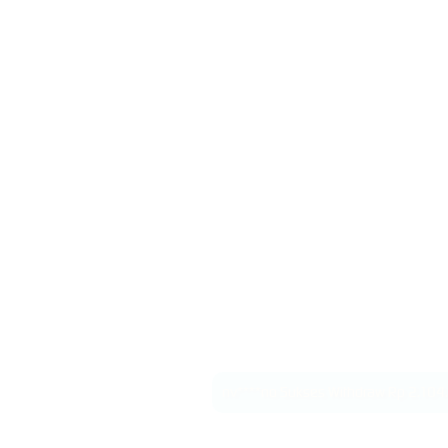
nv****no Sukses Withdraw Rp 2.104