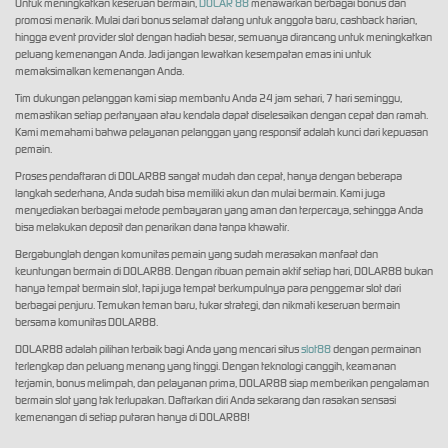
Untuk meningkatkan keseruan bermain,
DOLAR 88
menawarkan berbagai bonus dan
promosi menarik. Mulai dari bonus selamat datang untuk anggota baru, cashback harian,
hingga event provider slot dengan hadiah besar, semuanya dirancang untuk meningkatkan
peluang kemenangan Anda. Jadi jangan lewatkan kesempatan emas ini untuk
memaksimalkan kemenangan Anda.
Tim dukungan pelanggan kami siap membantu Anda 24 jam sehari, 7 hari seminggu,
memastikan setiap pertanyaan atau kendala dapat diselesaikan dengan cepat dan ramah.
Kami memahami bahwa pelayanan pelanggan yang responsif adalah kunci dari kepuasan
pemain.
Proses pendaftaran di DOLAR88 sangat mudah dan cepat, hanya dengan beberapa
langkah sederhana, Anda sudah bisa memiliki akun dan mulai bermain. Kami juga
menyediakan berbagai metode pembayaran yang aman dan terpercaya, sehingga Anda
bisa melakukan deposit dan penarikan dana tanpa khawatir.
Bergabunglah dengan komunitas pemain yang sudah merasakan manfaat dan
keuntungan bermain di DOLAR88. Dengan ribuan pemain aktif setiap hari, DOLAR88 bukan
hanya tempat bermain slot, tapi juga tempat berkumpulnya para penggemar slot dari
berbagai penjuru. Temukan teman baru, tukar strategi, dan nikmati keseruan bermain
bersama komunitas DOLAR88.
DOLAR88 adalah pilihan terbaik bagi Anda yang mencari situs
slot88
dengan permainan
terlengkap dan peluang menang yang tinggi. Dengan teknologi canggih, keamanan
terjamin, bonus melimpah, dan pelayanan prima, DOLAR88 siap memberikan pengalaman
bermain slot yang tak terlupakan. Daftarkan diri Anda sekarang dan rasakan sensasi
kemenangan di setiap putaran hanya di DOLAR88!