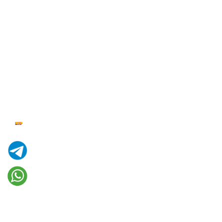
hm****oi Sukses Withdraw Rp 8.050