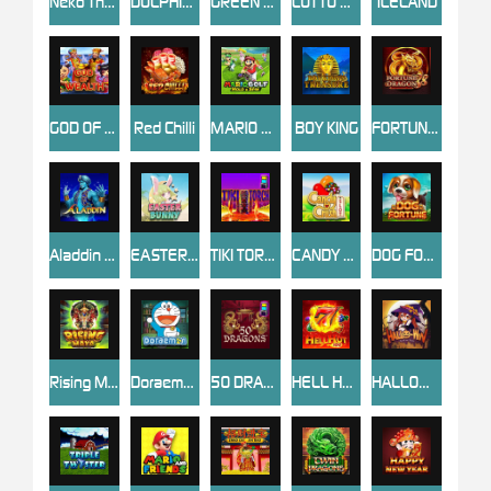
Neko The Fortune Cat
DOLPHIN REEF
GREEN GOLD
LOTTO MADNESS
ICELAND
GOD OF WEALTH
Red Chilli
MARIO GOLF
BOY KING
FORTUNE DRAGON 88
Aladdin Wishes
EASTER BUNNY
TIKI TORCH
CANDY CRUSH
DOG FORTUNE
Rising Maya
Doraemon
50 DRAGONS
HELL HOT 100
HALLOWIN