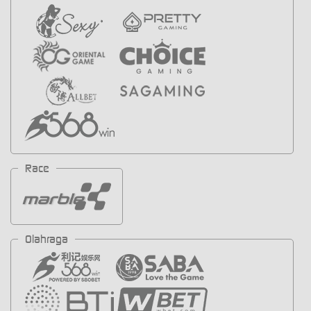
Race
Olahraga